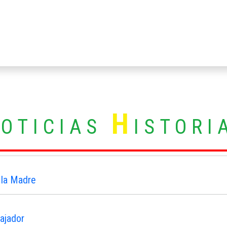
N
H
OTICIAS
ISTORI
 la Madre
ajador